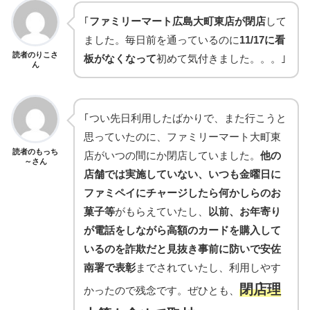
｢
ファミリーマート広島大町東店が閉店
して
ました。毎日前を通っているのに
11/17に看
読者のりこさ
板がなくなって
初めて気付きました。。。｣
ん
｢つい先日利用したばかりで、また行こうと
思っていたのに、ファミリーマート大町東
読者のもっち
店がいつの間にか閉店していました。
他の
～さん
店舗では実施していない、いつも金曜日に
ファミペイにチャージしたら何かしらのお
菓子等
がもらえていたし、
以前、お年寄り
が電話をしながら高額のカードを購入して
いるのを詐欺だと見抜き事前に防いで安佐
南署で表彰
までされていたし、利用しやす
閉店理
かったので残念です。ぜひとも、