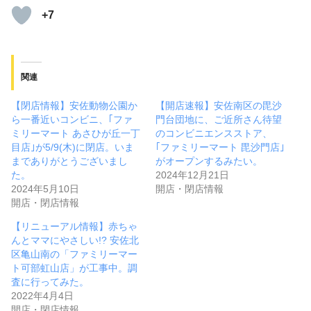
+7
関連
【閉店情報】安佐動物公園か
【開店速報】安佐南区の毘沙
ら一番近いコンビニ、｢ファ
門台団地に、ご近所さん待望
ミリーマート あさひが丘一丁
のコンビニエンスストア、
目店｣が5/9(木)に閉店。いま
｢ファミリーマート 毘沙門店｣
までありがとうございまし
がオープンするみたい。
た。
2024年12月21日
2024年5月10日
開店・閉店情報
開店・閉店情報
【リニューアル情報】赤ちゃ
んとママにやさしい!? 安佐北
区亀山南の「ファミリーマー
ト可部虹山店」が工事中。調
査に行ってみた。
2022年4月4日
開店・閉店情報