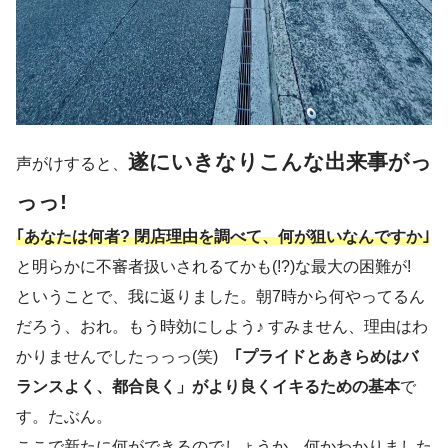
遂にいきなりこんな出来事がっ
声がけすると、
っっ!
｢あなたは何者? 閉店理由を調べて、何が狙いなんですか｣
と明らかに不審者扱いされるてかも(!?)な最大の困難が!
ということで、我に返りました。朝7時から何やってるん
だろう、おれ。もう時効にしよう♪ すみません、理由はわ
かりませんでしたっっっ(笑)
｢プライドとあきらめはバ
ランスよく、都合良く」がより良くイキるための基本
で
す。たぶん。
ここで新たに何ができるのでしょうか。何かわかりました