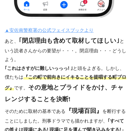
▲安佐南警察署の公式フェイスブックより
｢閉店理由も含めて取材してほしい｣
あと、
と
いう読者さんからの要望が・・・。閉店理由・・・どうし
よう。
｢これはさすがに難しいっっっ! ｣
と頭をよぎる。しかし、
僕たちは
『この町で前向きにイキることを提唱する町ブロ
その意地とプライドをかけ、チャ
グ』
です。
レンジすることを決断!
『現場百回』
そのために取材の基本である
を断行する
ことにしました。刑事ドラマでも描かれますが、
｢すべて
の答えは現場にある! 現場に足を運んで聞き込みをする!」