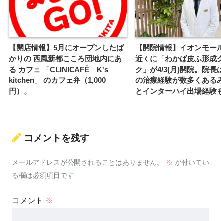
【開店情報】5月にオープンしたば
【開院情報】イオンモー
かりの 西風新都こころ団地内にあ
近くに「わかば皮ふ形成
る カフェ 「CLINICAFÉ K's
ク」が4/3(月)開院。院
kitchen」 のカフェ弁（1,000
の治療経験が数多くある
円）。
とインターハイ出場経験も
コメントを残す
メールアドレスが公開されることはありません。
※
が付いてい
る欄は必須項目です
コメント
※