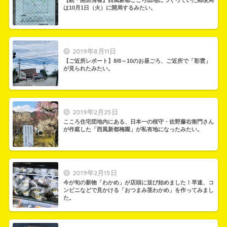
【続・開店情報】西風新都こころ団地につくっていた郵便局
は10月1日（火）に開局するみたい。
2019年8月11日
【ご近所レポート】8/8～10のお昼ごろ、ご近所で「彩雲」
が見られたみたい。
2019年2月25日
こころ住宅団地内にある、日本一の桜守・佐野藤右衛門さん
が作庭した「西風新都梅園」が私有地になったみたい。
2019年2月15日
今が旬の新物「わかめ」が店頭に並び始めました！早速、コ
ンビニなどで見かける「おつまみ茎わかめ」を作ってみまし
た。