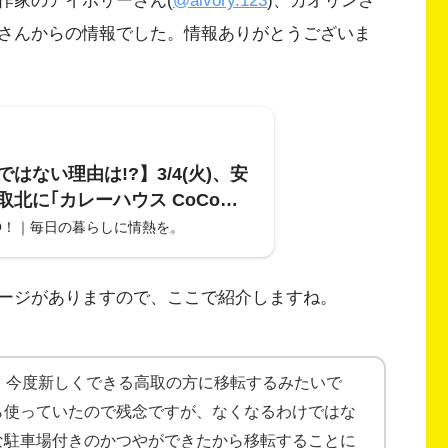
作家のアイボリーさん(
@aivory.123
)、カオリンさ
さんからの情報でした。情報ありがとうございま
はない理由は!?】3/4(火)、安
取北に｢カレーハウス CoCo
ANYA｣がオープン。ココイチが推
O！｜毎日の暮らしに情熱を。
環境配慮型店舗｣かも!?
ージがありますので、ここで紹介しますね。
て、今度新しくできる高取の方に移転するみたいで
ら使っていたので残念ですが、なくなるわけではな
な駐車場付きのかつやができたから移転することに