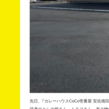
先日、｢カレーハウスCoCo壱番屋 安佐