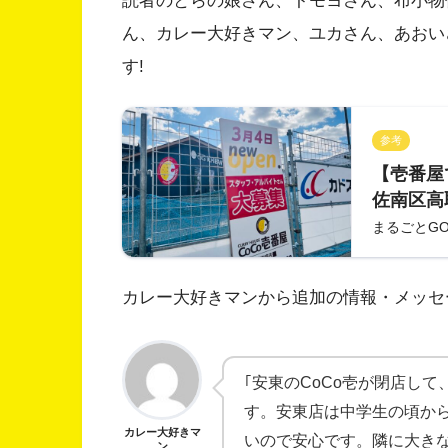
読者のとらの娘さん、トモヨさん、布小物
ん、カレー大好きマン、ユカさん、あおい
す!
参考
【壱番屋で
佐南区高
ICHIB
まるごとG
進する｢
カレー大好きマンから追加の情報・メッセ
｢安東のCoCo壱が閉店し
す。安東店は中学生の頃か
カレー大好きマ
いので安心です。隣に大き
ン