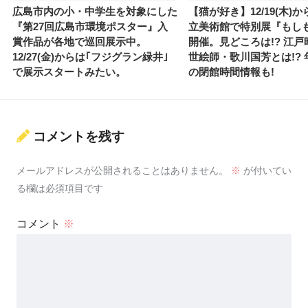
広島市内の小・中学生を対象にした
【猫が好き】12/19(木)
『第27回広島市環境ポスター』入
立美術館で特別展『もし
賞作品が各地で巡回展示中。
開催。見どころは!? 江
12/27(金)からは｢フジグラン緑井｣
世絵師・歌川国芳とは!?
で展示スタートみたい。
の閉館時間情報も!
コメントを残す
メールアドレスが公開されることはありません。
※
が付いてい
る欄は必須項目です
コメント
※