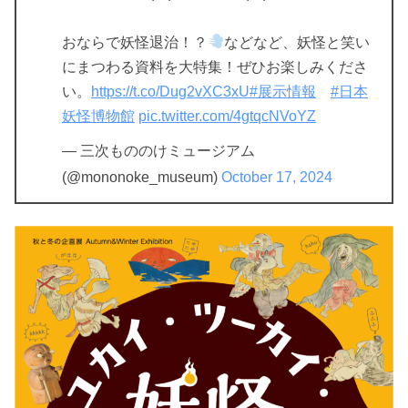
おならで妖怪退治！？
などなど、妖怪と笑い
にまつわる資料を大特集！ぜひお楽しみくださ
い。
https://t.co/Dug2vXC3xU
#展示情報
#日本
妖怪博物館
pic.twitter.com/4gtqcNVoYZ
— 三次もののけミュージアム
(@mononoke_museum)
October 17, 2024