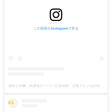
この投稿をInstagramで見る
焼肉と牡蠣 肉酒場ローバー 広島焼肉 広島グルメ(@29sakaba_rover)がシェアした投稿