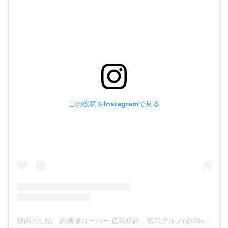
この投稿をInstagramで見る
焼肉と牡蠣 肉酒場ローバー 広島焼肉 広島グルメ(@29sakaba_rover)がシェアした投稿