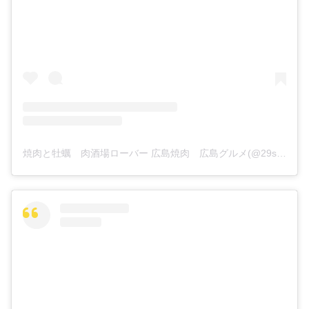
焼肉と牡蠣 肉酒場ローバー 広島焼肉 広島グルメ(@29sakaba_rover)がシェアした投稿