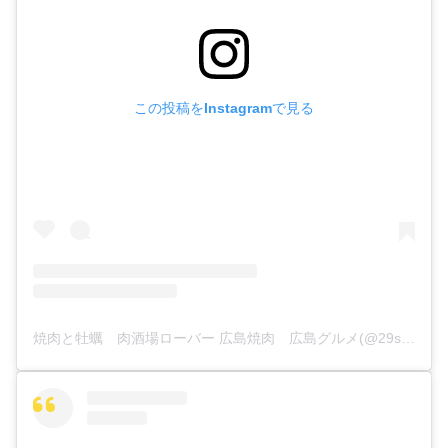
この投稿をInstagramで見る
焼肉と牡蠣 肉酒場ローバー 広島焼肉 広島グルメ(@29sakaba_rover)がシェアした投稿