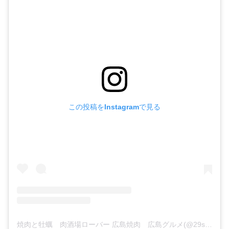
この投稿をInstagramで見る
焼肉と牡蠣 肉酒場ローバー 広島焼肉 広島グルメ(@29sakaba_rover)がシェアした投稿