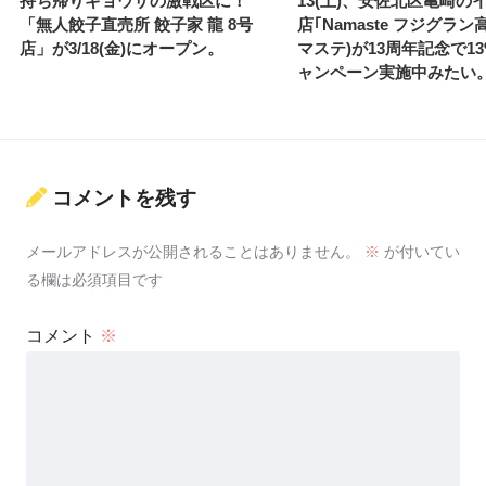
持ち帰りギョウザの激戦区に！
13(土)、安佐北区亀崎の
「無人餃子直売所 餃子家 龍 8号
店｢Namaste フジグラン
店」が3/18(金)にオープン。
マステ)が13周年記念で13
ャンペーン実施中みたい
コメントを残す
メールアドレスが公開されることはありません。
※
が付いてい
る欄は必須項目です
コメント
※