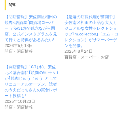
関連
【閉店情報】安佐南区相田の
【急遽の店長代理が奮闘中】
焼肉×居酒屋｢肉酒場ローバ
安佐南区相田の上品な大人カ
ー｣が5/31㊐で残念ながら閉
ジュアルな女性セレクトショ
店。公式インスタグラムを見
ップ｢m.collection｣（エム・コ
て行くと特典があるみたい!
レクション）がサマーバーゲ
2026年5月18日
ンを開催。
開店・閉店情報
2025年8月24日
百貨店・スーパー・お店
【開店情報】10/1(水)、安佐
北区落合南に｢焼肉の里 十々｣
が｢焼肉じゅうじゅう｣として
リニューアルオープン。読者
のうえだっちさんの実食レポ
ート投稿も!
2025年10月23日
開店・閉店情報