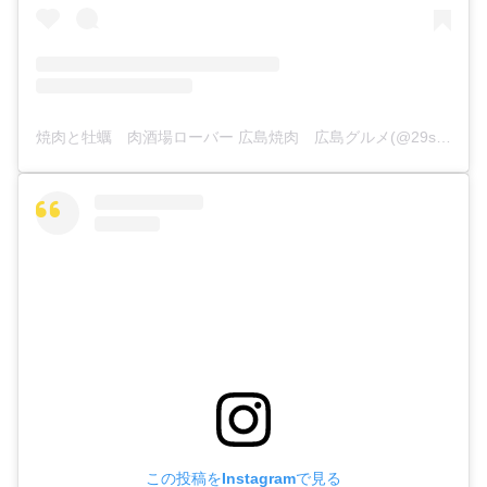
焼肉と牡蠣 肉酒場ローバー 広島焼肉 広島グルメ(@29sakaba_rover)がシェアした投稿
この投稿をInstagramで見る