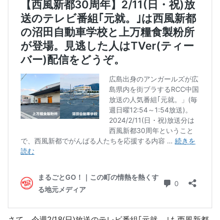
さて、今週2/18(日)放送のテレビ番組｢元就。｣も西風新都