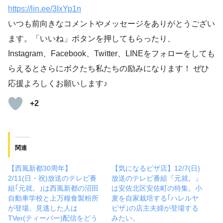
https://lin.ee/3IxYp1
n
いつも前向きなコメントやメッセージをありがとうござい
ます。「いいね」ボタンを押してもらったり、
Instagram、Facebook、Twitter、LINEをフォローをしても
らえるとさらにボクたち私たちの励みになります！ ぜひ
応援よろしくお願いします♪
+2
関連
【西風新都30周年】
【気になるピザ店】12/7(日)
2/11(日・祝)放送のテレビ番
放送のテレビ番組『元就。』
組｢元就。｣は西風新都の沼田
は安佐北区安佐町の特集。小
自動車学校と上万糧食製粉所
麦を自家栽培する｢ハレルヤ
が登場。見逃した人は
ピザ｣の店主夫婦が登場する
TVer(ティーバー)配信をどう
みたい。