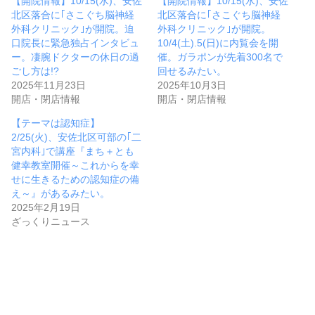
【開院情報】10/15(水)、安佐
【開院情報】10/15(水)、安佐
北区落合に｢さこぐち脳神経
北区落合に｢さこぐち脳神経
外科クリニック｣が開院。迫
外科クリニック｣が開院。
口院長に緊急独占インタビュ
10/4(土).5(日)に内覧会を開
ー。凄腕ドクターの休日の過
催。ガラポンが先着300名で
ごし方は!?
回せるみたい。
2025年11月23日
2025年10月3日
開店・閉店情報
開店・閉店情報
【テーマは認知症】
2/25(火)、安佐北区可部の｢二
宮内科｣で講座『まち＋とも
健幸教室開催～これからを幸
せに生きるための認知症の備
え～』があるみたい。
2025年2月19日
ざっくりニュース