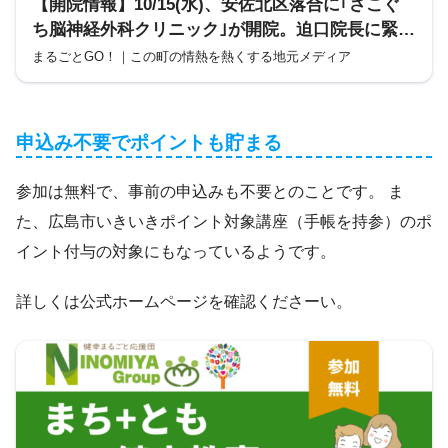
【開院情報】10/15(水)、安佐北区落合に｢さこぐ
ち脳神経外科クリニック｣が開院。迫口院長に緊急
独占インタビュー。凄腕ドクターの休日の過ごし
まるごとGO！｜この町の情熱を熱くする地元メディア
方は!?
申込み不要でポイントも貯まる
参加は無料で、事前の申込みも不要とのことです。 ま
た、広島市いきいきポイント対象講座（手帳を持参）のポ
イント付与の対象にもなっているようです。
詳しくは公式ホームページを確認くださーい。