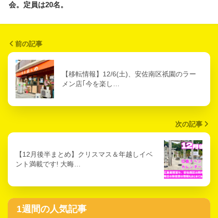
会。定員は20名。
前の記事
【移転情報】12/6(土)、安佐南区祇園のラー
メン店｢今を楽し…
次の記事
【12月後半まとめ】クリスマス＆年越しイベ
ント満載です! 大晦…
1週間の人気記事