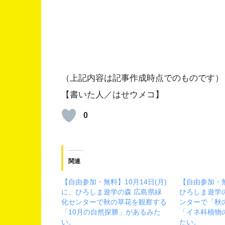
（上記内容は記事作成時点でのものです）
【書いた人／はせウメコ】
0
関連
【自由参加・無料】10月14日(月)
【自由参加・
に、ひろしま遊学の森 広島県緑
ひろしま遊学
化センターで秋の草花を観察する
ンターで「秋
「10月の自然探勝」があるみた
「イネ科植物
い。
たい。