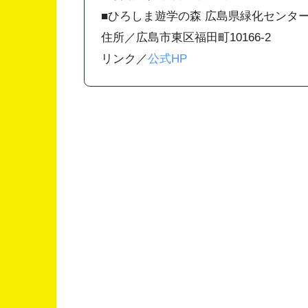
■ひろしま遊学の森 広島県緑化センタ
住所／広島市東区福田町10166-2
リンク／
公式HP