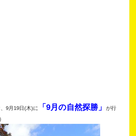
「9月の自然探勝」
9月19日(木)に
が行
）