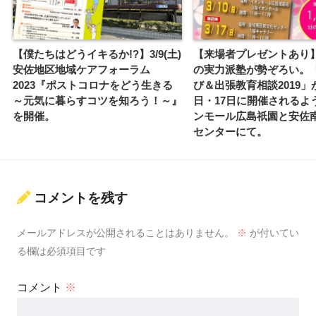
【僕たちはどうイキるか!?】3/9(土)
【来場者プレゼントあり
安佐地区地域ケアフォーラム
の実力派塾が勢ぞろい。
2023『ポストコロナをどう生きる
び＆出張教育相談2019」が
～元気に暮らすコツを知ろう！～』
日・17日に開催されるよ
を開催。
ンモール広島祇園と安佐
センターにて。
コメントを残す
メールアドレスが公開されることはありません。
※
が付いてい
る欄は必須項目です
コメント
※