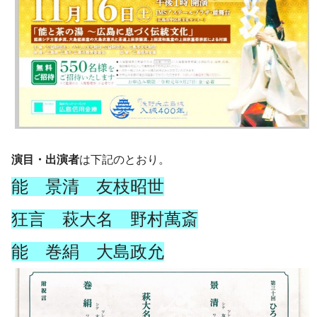
演目・出演者
は下記のとおり。
能 景清
友枝昭世
狂言 萩大名
野村萬斎
能
巻絹
大島政允