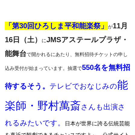
「第30回ひろしま平和能楽祭」
11月
が
16日（土）
JMSアステールプラザ・
に
能舞台
で
開かれるにあたり、無料招待チケットの申し
550名を無料招
込み受付が始まっています。抽選で
能
待するそう。
テレビでおなじみの
楽師・野村萬斎
さんも出演さ
れるみたいです。
日本が世界に誇る伝統芸能
を真近で観劇できるチャンスですよ～。公式サイト