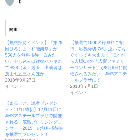
0
関連
【無料招待イベント】『第29
【抽選で1000名様無料ご招
回ひろしま平和能楽祭』が
待。応募締切 7/5】泣いても
550人を無料招待するみた
ぐずっても大丈夫！ 0才か
い。申し込みは往復ハガキに
ら入場OKの「広響ファミリ
て9/28（金）必着。出演者は
ーコンサート」が8月8日に開
茂山七五三さんほか。
催されるみたい。JMSアステ
2018年9月27日
ールプラザにて。
イベント
2018年7月1日
イベント
【まるごと。読者プレゼン
ト・11/11締切】12月11日に
JMSアステールプラザで開催
される「広島プロミシングコ
ンサート2019」の無料招待券
を抽選でプレゼント！