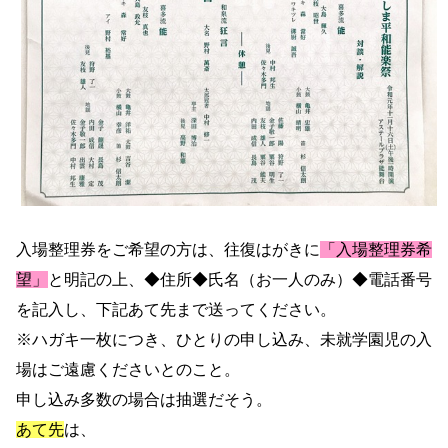
入場整理券をご希望の方は、往復はがきに
「入場整理券希
望」
と明記の上、◆住所◆氏名（お一人のみ）◆電話番号
を記入し、下記あて先まで送ってください。
※ハガキ一枚につき、ひとりの申し込み、未就学園児の入
場はご遠慮くださいとのこと。
申し込み多数の場合は抽選だそう
。
あて先
は、