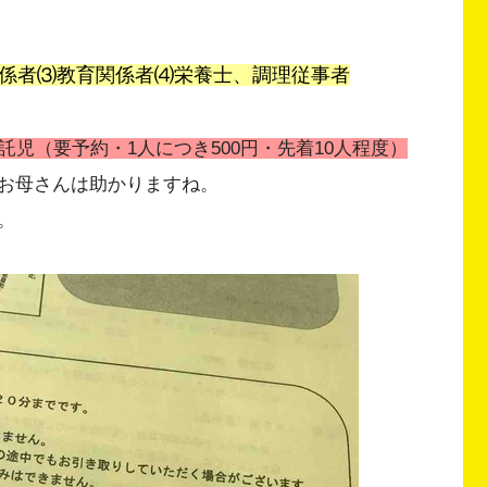
係者⑶教育関係者⑷栄養士、調理従事者
託児（要予約・1人につき500円・先着10人程度）
お母さんは助かりますね。
。