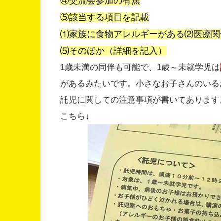
④交流会参加の有無
⑤該当する項目を記載
⑴家族に食物アレルギーがある⑵医療関
⑸そのほか（詳細を記入）
1歳未満の同伴も可能で、1歳～未就学児は
があるみたいです。小さなお子さんのいる
託児に関しての注意事項が書いてあります
こちら↓