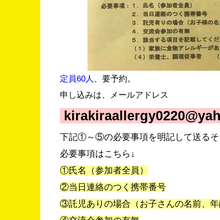
定員60人
、要予約。
申し込みは、メールアドレス
kirakiraallergy0220@y
下記①～⑤の必要事項を明記して送るそ
必要事項はこちら↓
①氏名（参加者全員）
②当日連絡のつく携帯番号
③託児ありの場合（お子さんの名前、年