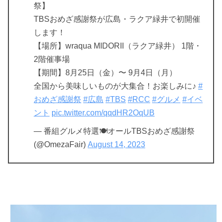
祭】
TBSおめざ感謝祭が広島・ラクア緑井で初開催
します！
【場所】wraqua MIDORII（ラクア緑井） 1階・
2階催事場
【期間】8月25日（金）〜 9月4日（月）
全国から美味しいものが大集合！お楽しみに♪
#
おめざ感謝祭
#広島
#TBS
#RCC
#グルメ
#イベ
ント
pic.twitter.com/qqdHR2OqUB
— 番組グルメ特選🍽オールTBSおめざ感謝祭
(@OmezaFair)
August 14, 2023