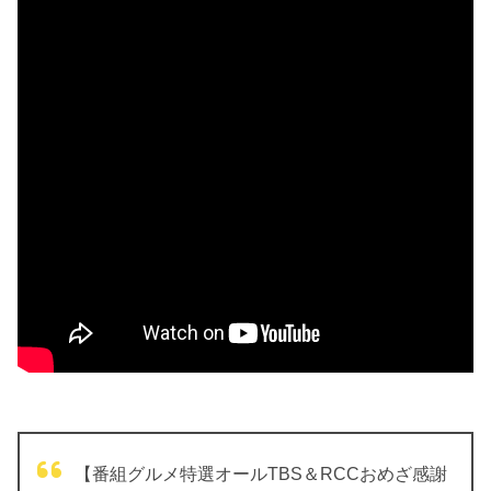
【番組グルメ特選オールTBS＆RCCおめざ感謝