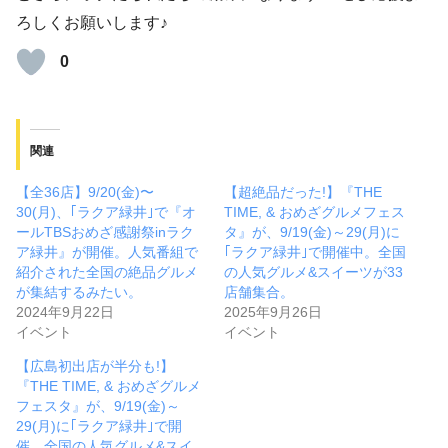
ろしくお願いします♪
0
関連
【全36店】9/20(金)〜
【超絶品だった!】『THE
30(月)、｢ラクア緑井｣で『オ
TIME, & おめざグルメフェス
ールTBSおめざ感謝祭inラク
タ』が、9/19(金)～29(月)に
ア緑井』が開催。人気番組で
｢ラクア緑井｣で開催中。全国
紹介された全国の絶品グルメ
の人気グルメ&スイーツが33
が集結するみたい。
店舗集合。
2024年9月22日
2025年9月26日
イベント
イベント
【広島初出店が半分も!】
『THE TIME, & おめざグルメ
フェスタ』が、9/19(金)～
29(月)に｢ラクア緑井｣で開
催。全国の人気グルメ&スイ