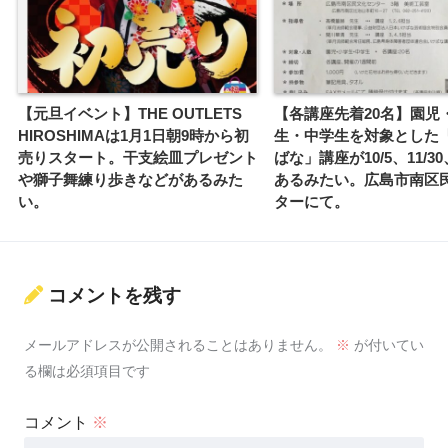
【元旦イベント】THE OUTLETS
【各講座先着20名】園児
HIROSHIMAは1月1日朝9時から初
生・中学生を対象とした
売りスタート。干支絵皿プレゼント
ばな」講座が10/5、11/30、
や獅子舞練り歩きなどがあるみた
あるみたい。広島市南区
い。
ターにて。
コメントを残す
メールアドレスが公開されることはありません。
※
が付いてい
る欄は必須項目です
コメント
※