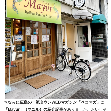
ちなみに
広島の一流タウンWEBマガジン「ペコマガ」
に
「Mayur」（マユル）の紹介記事
がありました。おいしそ