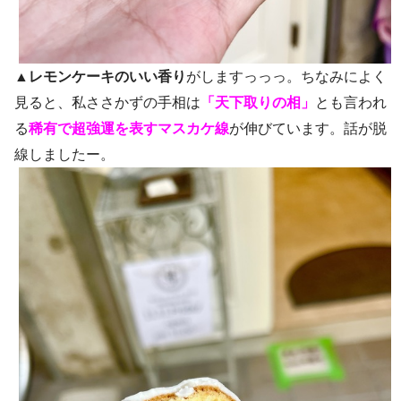
▲
レモンケーキのいい香り
がしますっっっ。ちなみによく
見ると、私ささかずの手相は
「天下取りの相」
とも言われ
る
稀有で超強運を表すマスカケ線
が伸びています。話が脱
線しましたー。