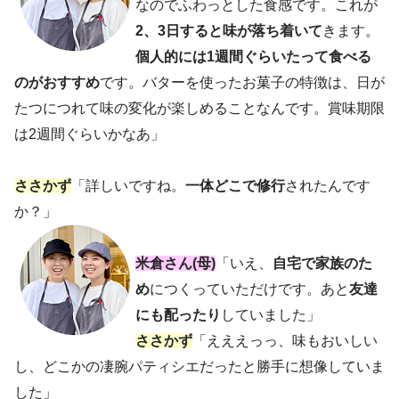
なのでふわっとした食感です。これが
2、3日すると味が落ち着いて
きます。
個人的には1週間ぐらいたって食べる
のがおすすめ
です。バターを使ったお菓子の特徴は、日が
たつにつれて味の変化が楽しめることなんです。賞味期限
は2週間ぐらいかなあ」
ささかず
「詳しいですね。
一体どこで修行
されたんです
か？」
米倉さん(母)
「いえ、
自宅で家族のた
め
につくっていただけです。あと
友達
にも配ったり
していました」
ささかず
「えええっっ、味もおいしい
し、どこかの凄腕パティシエだったと勝手に想像していま
した」