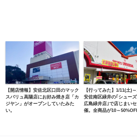
【開店情報】安佐北区口田のマック
【行ってみた】1/11(土)～
スバリュ高陽店にお好み焼き店「カ
安佐南区緑井の｢シュー
ジヤン」がオープンしていたみた
広島緑井店｣で店じまい
い。
催。全商品が10～50%O