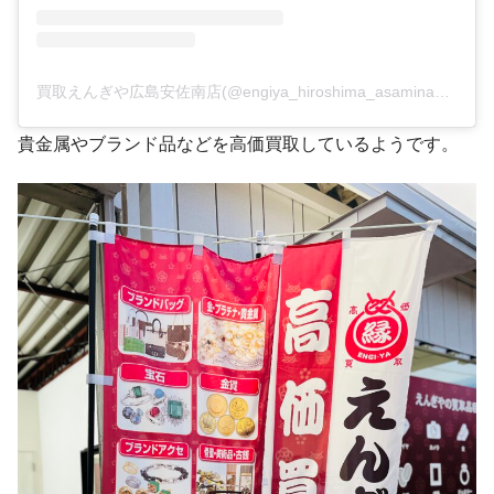
買取えんぎや広島安佐南店(@engiya_hiroshima_asaminami)がシェアした投稿
貴金属やブランド品などを高価買取しているようです。