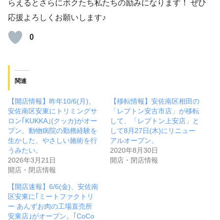
らえるとさらにボクたち私たちの励みになります！ ぜひ
応援よろしくお願いします♪
0
関連
【開店情報】昨年10/6(月)、
【移転情報】安佐南区相田の
安佐南区安東にトリミングサ
「レプトン安古市店」が移転
ロン｢KUKKA｣(クッカ)がオー
して、「レプトン上安店」と
プン。動物病院の勤務経験を
して8月27日(木)にリニュー
生かした、やさしい施術を行
アルオープン。
うみたい。
2020年8月30日
2026年3月21日
開店・閉店情報
開店・閉店情報
【開店速報】6/6(金)、安佐南
区安東に｢ミートファクトリ
ー あんずお肉の工場直売所
安東店｣がオープン。｢CoCo