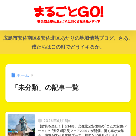
広島市安佐南区&安佐北区あたりの地域情熱ブログ。さあ、
僕たちはこの町でどうイキるか。
ホーム
「未分類」の記事一覧
2026年6月13日
【防災を楽しく】6/14㊐、安佐北区安佐町の｢コムズ安佐パ
ーク｣で『安佐町防災フェア2026』が開催。働く車が大集
合。防災が学べる体験ブース、神楽など盛りだくさん。