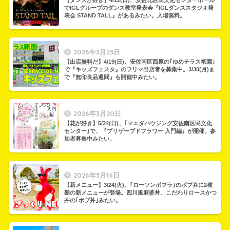
【ダンスが好き】4/12(日)、安佐北区民文化センターホール
でIGLグループのダンス教室発表会『IGLダンススタジオ発
表会 STAND TALL』があるみたい。入場無料。
2026年3月23日
【出店無料だ】4/19(日)、安佐南区西原の｢ゆめテラス祇園｣
で『キッズフェスタ』のフリマ出店者を募集中。3/30(月)ま
で『無印良品週間』も開催中みたい。
2026年3月20日
【花が好き】5/24(日)、｢マエダハウジング安佐南区民文化
センター｣で、『プリザーブドフラワー 入門編』が開催。参
加者募集中みたい。
2026年3月16日
【新メニュー】3/24(火)、｢ローソンポプラ｣のポプ弁に2種
類の新メニューが登場。四川風麻婆丼、こだわりロースかつ
丼の｢ポプ丼｣みたい。