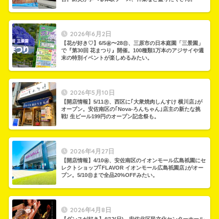
2026年6月2日
【花が好き♡】6/5㊎〜28㊐、三原市の日本庭園「三景園」
で『第30回 花まつり』開催。100種類1万本のアジサイや週
末の特別イベントが楽しめるみたい。
2026年5月10日
【開店情報】5/11㊊、西区に｢大衆焼肉しんすけ 横川店｣が
オープン。安佐南区の｢Nova-ろんちゃん｣店主の新たな挑
戦! 生ビール199円のオープン記念祭も。
2026年4月27日
【開店情報】4/10㊎、安佐南区のイオンモール広島祇園にセ
レクトショップ｢FLAVOR イオンモール広島祇園店｣がオー
プン。5/10㊐まで全品20%OFFみたい。
2026年4月8日