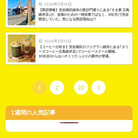
2026年3月16日
【閉店情報】安佐南区緑井の毘沙門通りにある｢すき家 広島
緑井店｣が、改装のための一時休業ではなく、3/9(月)で完全
閉店していた。気になる閉店理由は!?
2026年3月12日
【コーヒーが好き】安佐南区のフジグラン緑井にある｢タリ
ーズコーヒー広島緑井店｣でコーヒースクール開催。
3/18(水)からはハチミツたっぷりの新作が登場。
1
2
…
20
1週間の人気記事