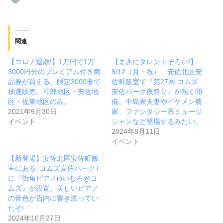
関連
【コロナ退散!】1万円で1万
【まさにタレントぞろい!】
3000円分のプレミアム付き商
8/12（月・祝）、安佐北区安
品券が買える。限定3000冊で
佐町飯室で『第27回 コムズ
抽選販売。可部地区・安佐地
安佐パーク夜祭り』が熱く開
区・佐東地区のみ。
催。中島家夫妻やイケメン農
2021年9月30日
家、ファンタジー系ミュージ
イベント
シャンなど登場するみたい。
2024年8月11日
イベント
【新登場】安佐北区安佐町飯
室にある｢コムズ安佐パーク｣
に『街角ピアノinいむろ@コ
ムズ』が設置。美しいピアノ
の音色が店内に響き渡ってい
たぞ!
2024年10月27日