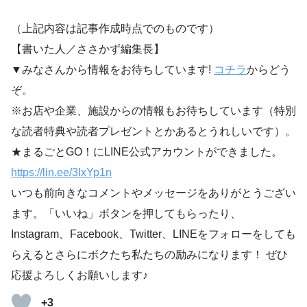
（上記内容は記事作成時点でのものです）
【書いた人／ささかず編集長】
▼みなさんから情報をお待ちしています!
コチラ
からどう
ぞ。
※お店や企業、施設からの情報もお待ちしています（特別
な読者特典や読者プレゼントとかあるとうれしいです）。
★まるごとGO！にLINE公式アカウントができました。
https://lin.ee/3IxYp1
n
いつも前向きなコメントやメッセージをありがとうござい
ます。「いいね」ボタンを押してもらったり、
Instagram、Facebook、Twitter、LINEをフォローをしても
らえるとさらにボクたち私たちの励みになります！ ぜひ
応援よろしくお願いします♪
+3