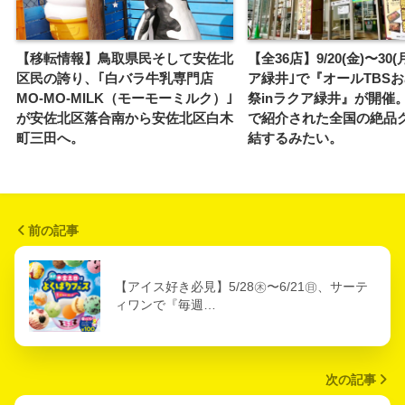
【移転情報】鳥取県民そして安佐北
【全36店】9/20(金)〜30
区民の誇り、｢白バラ牛乳専門店
ア緑井｣で『オールTBS
MO-MO-MILK（モーモーミルク）｣
祭inラクア緑井』が開催
が安佐北区落合南から安佐北区白木
で紹介された全国の絶品
町三田へ。
結するみたい。
前の記事
【アイス好き必見】5/28㊍〜6/21㊐、サーテ
ィワンで『毎週…
次の記事