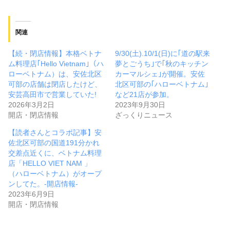
関連
【続・閉店情報】本格ベトナ
9/30(土).10/1(日)に｢道の駅来
ム料理店｢Hello Vietnam｣（ハ
夢とごうち｣で｢秋のキッチン
ローベトナム）は、安佐北区
カーマルシェ｣が開催。安佐
可部の店舗は閉店したけど、
北区可部の｢ハローベトナム｣
安芸高田市で営業していた!
など21店が参加。
2026年3月2日
2023年9月30日
開店・閉店情報
ざっくりニュース
【読者さんとコラボ記事】安
佐北区可部の国道191分かれ
交差点近くに、ベトナム料理
店「HELLO VIET NAM 」
（ハローベトナム）がオープ
ンしてた。-開店情報-
2023年6月9日
開店・閉店情報