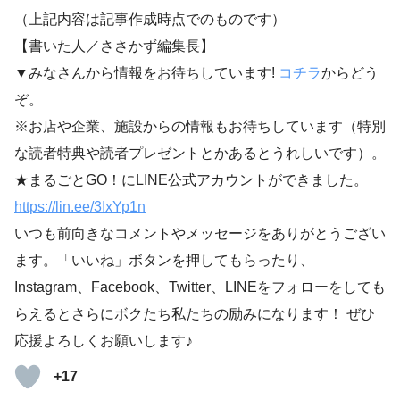
（上記内容は記事作成時点でのものです）
【書いた人／ささかず編集長】
▼みなさんから情報をお待ちしています!
コチラ
からどう
ぞ。
※お店や企業、施設からの情報もお待ちしています（特別
な読者特典や読者プレゼントとかあるとうれしいです）。
★まるごとGO！にLINE公式アカウントができました。
https://lin.ee/3IxYp1
n
いつも前向きなコメントやメッセージをありがとうござい
ます。「いいね」ボタンを押してもらったり、
Instagram、Facebook、Twitter、LINEをフォローをしても
らえるとさらにボクたち私たちの励みになります！ ぜひ
応援よろしくお願いします♪
+17