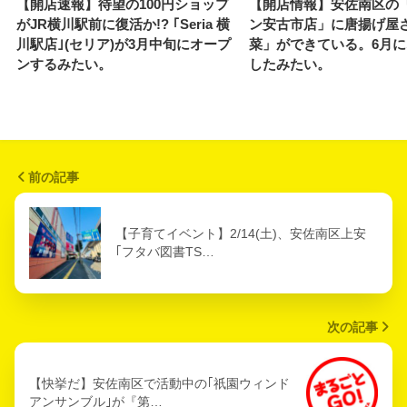
【開店速報】待望の100円ショップ
【開店情報】安佐南区の
がJR横川駅前に復活か!? ｢Seria 横
ン安古市店」に唐揚げ屋
川駅店｣(セリア)が3月中旬にオープ
菜」ができている。6月
ンするみたい。
したみたい。
前の記事
【子育てイベント】2/14(土)、安佐南区上安
｢フタバ図書TS…
次の記事
【快挙だ】安佐南区で活動中の｢祇園ウィンド
アンサンブル｣が『第…