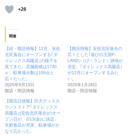
+26
関連
【続・開店情報】12月、安佐
【開店情報】安佐北区落合の
北区落合にオープンする｢ダ
広々とした｢遊びの王国P-
イレックス高陽店｣の様子を
LAND｣（ぴ～ランド）跡地が
見てきた。店舗面積は1730
決定。｢ダイレックス高陽店｣
㎡、駐車場台数は158台と
が12月にオープンするみた
広々だった。
い。
2025年9月13日
2025年1月28日
開店・閉店情報
開店・閉店情報
【開店日情報】巨大ディスカ
ウントストア｢ダイレックス
高陽店｣(安佐北区落合)のオー
プン日が、2/13(金)に決定。
生鮮食品が充実、駐車場がか
なり広かった。