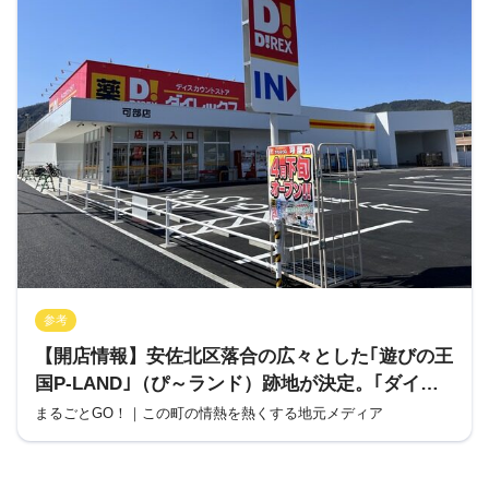
参考
【開店情報】安佐北区落合の広々とした｢遊びの王
国P-LAND｣（ぴ～ランド）跡地が決定。｢ダイレ
ックス高陽店｣が12月にオープンするみたい。
まるごとGO！｜この町の情熱を熱くする地元メディア