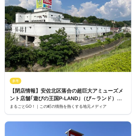
参考
【閉店情報】安佐北区落合の超巨大アミューズメ
ント店舗｢遊びの王国P-LAND｣（ぴ～ランド）が2
店舗同時閉店。原因は新紙幣らしい。
まるごとGO！｜この町の情熱を熱くする地元メディア