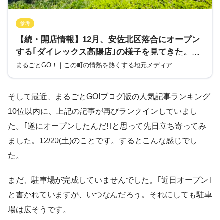
参考
【続・開店情報】12月、安佐北区落合にオープン
する｢ダイレックス高陽店｣の様子を見てきた。店
舗面積は1730㎡、駐車場台数は158台と広々だっ
まるごとGO！｜この町の情熱を熱くする地元メディア
た。
そして最近、まるごとGO!ブログ版の人気記事ランキング
10位以内に、上記の記事が再びランクインしていまし
た。｢遂にオープンしたんだ!｣と思って先日立ち寄ってみ
ました。12/20(土)のことです。するとこんな感じでし
た。
まだ、駐車場が完成していませんでした。｢近日オープン｣
と書かれていますが、いつなんだろう。それにしても駐車
場は広そうです。