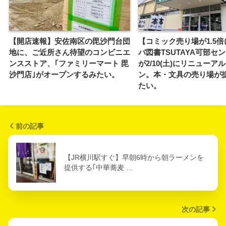
【開店速報】安佐南区の毘沙門台団
【コミック売り場が1.5倍
地に、ご近所さん待望のコンビニエ
バ図書TSUTAYA可部セ
ンスストア、｢ファミリーマート 毘
が2/10(土)にリニューア
沙門店｣がオープンするみたい。
ン。本・文具の売り場が
たい。
前の記事
【JR横川駅すぐ】早朝6時から朝ラーメンを
提供する｢中華蕎麦 …
次の記事