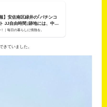
報】安佐南区緑井の｢パチンコ
ト JJ自由時間｣跡地には、中古
車買取の｢ガリバー｣ができるみ
O！｜毎日の暮らしに情熱を。
026年2月オープン予定。
できていました。