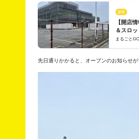
参考
【開店情
＆スロッ
車販売・
まるごとG
たい。2
先日通りかかると、オープンのお知らせが