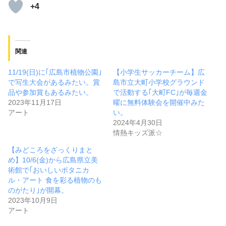
+4
関連
11/19(日)に｢広島市植物公園｣
【小学生サッカーチーム】広
で写生大会があるみたい。賞
島市立大町小学校グラウンド
品や参加賞もあるみたい。
で活動する｢大町FC｣が毎週金
2023年11月17日
曜に無料体験会を開催中みた
アート
い。
2024年4月30日
情熱キッズ派☆
【みどころをざっくりまと
め】10/6(金)から広島県立美
術館で｢おいしいボタニカ
ル・アート 食を彩る植物のも
のがたり｣が開幕。
2023年10月9日
アート