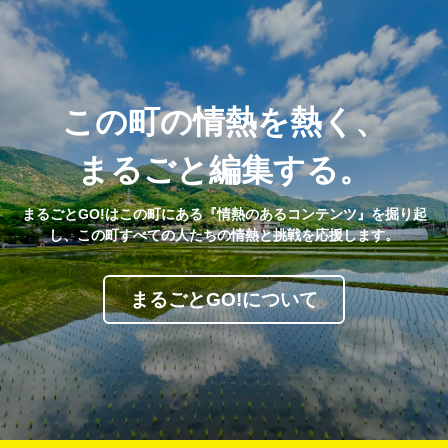
この町の情熱を熱く、
まるごと編集する。
まるごとGO!はこの町にある『情熱のあるコンテンツ』を掘り起
し、この町すべての人たちの情熱と挑戦を応援します。
まるごとGO!について