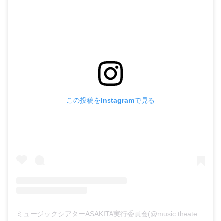
この投稿をInstagramで見る
ミュージックシアターASAKITA実行委員会(@music.theater.asakita)がシェアした投稿