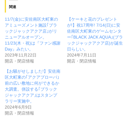
関連
11/7(金)に安佐南区大町東の
【ケーキと花のプレゼント
アミューズメント施設｢ブラ
が!】祝17周年! 7/14(日)に安
ックジャックアクア店｣がリ
佐南区大町東のゲームセンタ
ニューアルオープン。
ー｢BLACK JACK AQUA｣(ブラ
11/23(木・祝)は『ファン感謝
ックジャックアクア店)が誕生
Day』みたい。
日らしい。
2023年11月22日
2024年7月11日
開店・閉店情報
開店・閉店情報
【お騒がせしました!】安佐南
区大町東の｢アクアプローバ｣
前の広い敷地に何ができるか
大調査。併設する｢ブラック
ジャックアクア｣はスタンプ
ラリー実施中。
2024年6月9日
開店・閉店情報