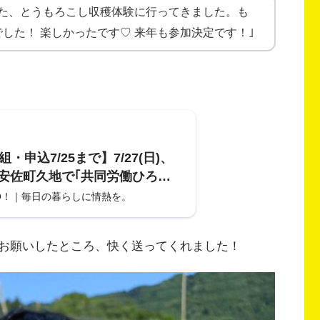
てた、とうもろこし収穫体験に行ってきました。も
した！ 楽しかったです♡ 来年も参加決定です！｣
組・申込7/25まで】7/27(日)、
安佐町久地で｢共同労働ひろし
でよ うおきり｣による交流イベン
O！｜毎日の暮らしに情熱を。
もろこし収穫』が開催。ブルー
み取りも同時開催。
お願いしたところ、快く送ってくれました！