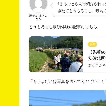
｢まるごとさんで紹介され
ぎたてとうもろこし、最高で
読者のしおりこ
さん
とうもろこし収穫体験の記事はこちら。
参考
【先着50
安佐北区
ま おい
まるごとG
ト『とう
ベリー掴
「もしよければ写真を送ってください」と