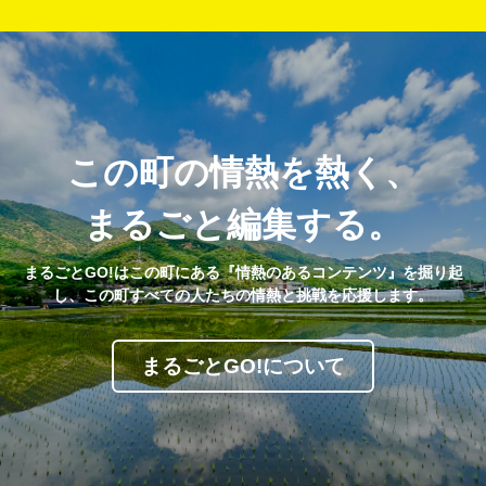
この町の情熱を熱く、
まるごと編集する。
まるごとGO!はこの町にある『情熱のあるコンテンツ』を掘り起
し、この町すべての人たちの情熱と挑戦を応援します。
まるごとGO!について