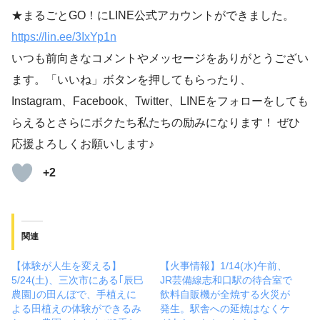
★まるごとGO！にLINE公式アカウントができました。
https://lin.ee/3IxYp1
n
いつも前向きなコメントやメッセージをありがとうござい
ます。「いいね」ボタンを押してもらったり、
Instagram、Facebook、Twitter、LINEをフォローをしても
らえるとさらにボクたち私たちの励みになります！ ぜひ
応援よろしくお願いします♪
+2
関連
【体験が人生を変える】
【火事情報】1/14(水)午前、
5/24(土)、三次市にある｢辰巳
JR芸備線志和口駅の待合室で
農園｣の田んぼで、手植えに
飲料自販機が全焼する火災が
よる田植えの体験ができるみ
発生。駅舎への延焼はなくケ