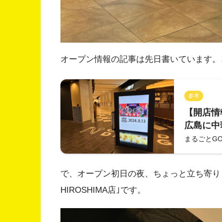
オープン情報の記事は先日書いています。
参考
【開店情報
広島に中
OUTLE
まるごとG
オープン
で、オープン初日の夜、ちょっと立ち寄りまし
HIROSHIMA店｣です。