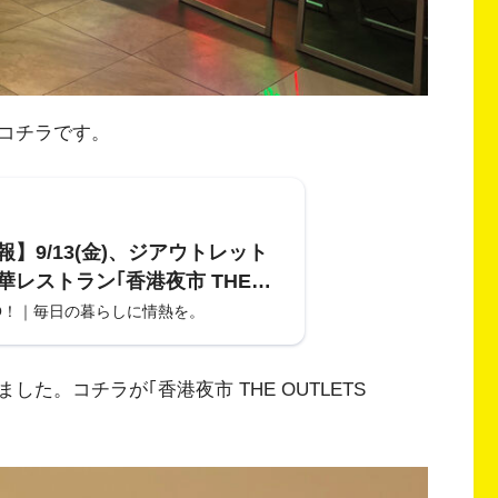
コチラです。
】9/13(金)、ジアウトレット
華レストラン｢香港夜市 THE
TS HIROSHIMA店｣がオープン。
O！｜毎日の暮らしに情熱を。
記念の割引があるみたい。
た。コチラが｢香港夜市 THE OUTLETS