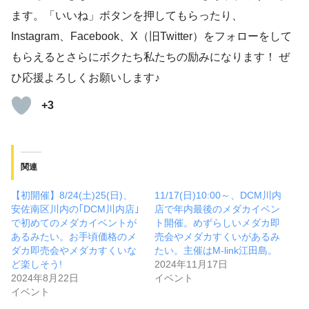
ます。「いいね」ボタンを押してもらったり、
Instagram、Facebook、X（旧Twitter）をフォローをして
もらえるとさらにボクたち私たちの励みになります！ ぜ
ひ応援よろしくお願いします♪
+3
関連
【初開催】8/24(土)25(日)、
11/17(日)10:00～、DCM川内
安佐南区川内の｢DCM川内店｣
店で年内最後のメダカイベン
で初めてのメダカイベントが
ト開催。めずらしいメダカ即
あるみたい。お手頃価格のメ
売会やメダカすくいがあるみ
ダカ即売会やメダカすくいな
たい。主催はM-link江田島。
ど楽しそう!
2024年11月17日
2024年8月22日
イベント
イベント