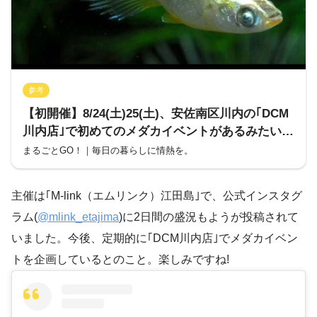
参考
【初開催】8/24(土)25(土)、安佐南区川内の｢DCM
川内店｣で初めてのメダカイベントがあるみたい。
お手頃価格のメダカ即売会やメダカすくいなど楽
まるごとGO！｜毎日の暮らしに情熱を。
しそう!
主催は｢M-link（エムリンク）江田島｣で、公式インスタグ
ラム(
@mlink_etajima
)に2日間の盛況もようが投稿されて
いました。今後、定期的に｢DCM川内店｣でメダカイベン
トを企画しているとのこと。楽しみですね!