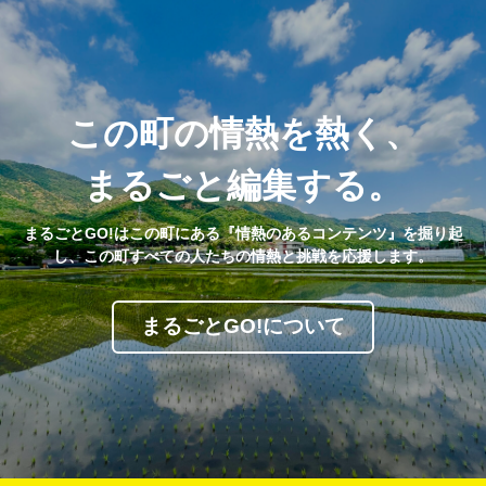
この町の情熱を熱く、
まるごと編集する。
まるごとGO!はこの町にある『情熱のあるコンテンツ』を掘り起
し、この町すべての人たちの情熱と挑戦を応援します。
まるごとGO!について