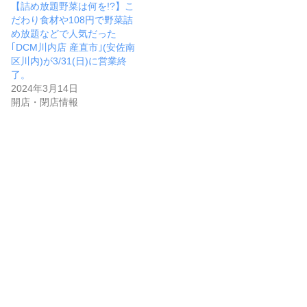
【詰め放題野菜は何を!?】こ
だわり食材や108円で野菜詰
め放題などで人気だった
｢DCM川内店 産直市｣(安佐南
区川内)が3/31(日)に営業終
了。
2024年3月14日
開店・閉店情報