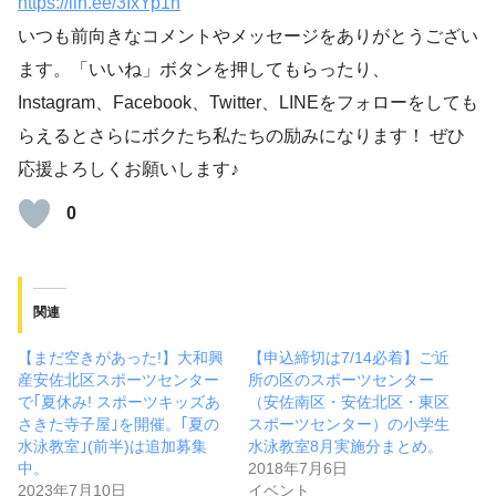
https://lin.ee/3IxYp1
n
いつも前向きなコメントやメッセージをありがとうござい
ます。「いいね」ボタンを押してもらったり、
Instagram、Facebook、Twitter、LINEをフォローをしても
らえるとさらにボクたち私たちの励みになります！ ぜひ
応援よろしくお願いします♪
0
関連
【まだ空きがあった!】大和興
【申込締切は7/14必着】ご近
産安佐北区スポーツセンター
所の区のスポーツセンター
で｢夏休み! スポーツキッズあ
（安佐南区・安佐北区・東区
さきた寺子屋｣を開催。｢夏の
スポーツセンター）の小学生
水泳教室｣(前半)は追加募集
水泳教室8月実施分まとめ。
中。
2018年7月6日
2023年7月10日
イベント