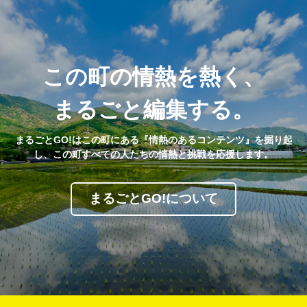
この町の情熱を熱く、
まるごと編集する。
まるごとGO!はこの町にある『情熱のあるコンテンツ』を掘り起
し、この町すべての人たちの情熱と挑戦を応援します。
まるごとGO!について