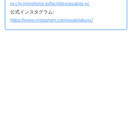
or.city.hiroshima.jp/facilities/asakita-sc
公式インスタグラム:
https://www.instagram.com/asakitakusc/