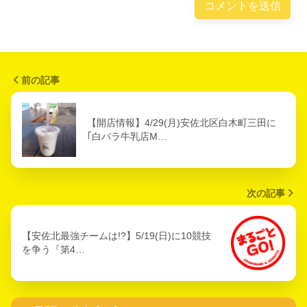
前の記事
【開店情報】4/29(月)安佐北区白木町三田に
｢白バラ牛乳店M…
次の記事
【安佐北最強チームは!?】5/19(日)に10競技
を争う『第4…