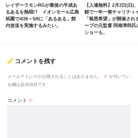
レイザーラモンRGが最後の平成あ
【入場無料】2月2日(日)
るあるを熱唱!? イオンモール広島
館で一年一善チャリティ
祇園で4/26～5/6に「あるある」館
「報恩希望」が開催され
内放送を実施するみたい。
ープの元監督 阿南準郎氏
ショーも。
コメントを残す
メールアドレスが公開されることはありません。
※
が付いてい
る欄は必須項目です
コメント
※