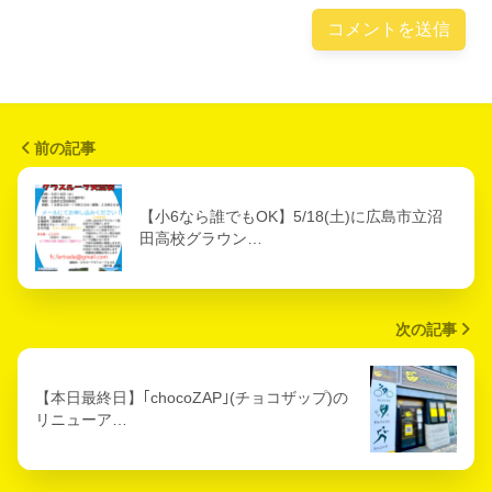
前の記事
【小6なら誰でもOK】5/18(土)に広島市立沼
田高校グラウン…
次の記事
【本日最終日】｢chocoZAP｣(チョコザップ)の
リニューア…