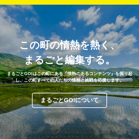
この町の情熱を熱く、
まるごと編集する。
まるごとGO!はこの町にある『情熱のあるコンテンツ』を掘り起
し、この町すべての人たちの情熱と挑戦を応援します。
まるごとGO!について