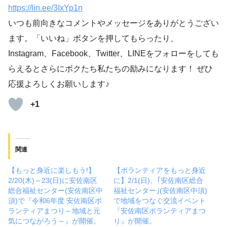
https://lin.ee/3IxYp1
n
いつも前向きなコメントやメッセージをありがとうござい
ます。「いいね」ボタンを押してもらったり、
Instagram、Facebook、Twitter、LINEをフォローをしても
らえるとさらにボクたち私たちの励みになります！ ぜひ
応援よろしくお願いします♪
+1
関連
【もっと身近に楽しもう!】
【ボランティアをもっと身近
2/20(木)～23(日)に安佐南区
に】2/1(日)、｢安佐南区総合
総合福祉センター(安佐南区中
福祉センター｣(安佐南区中須)
須)で『令和6年度 安佐南区ボ
で地域をつなぐ交流イベント
ランティアまつり～地域と元
『安佐南区ボランティアまつ
気につながろう～』が開催。
り』が開催。