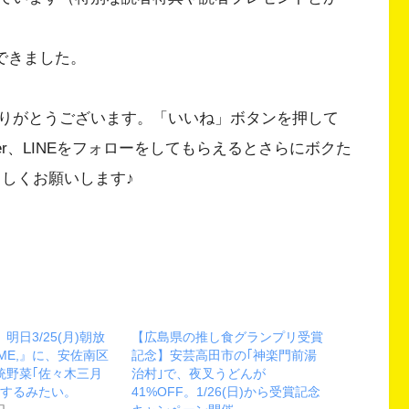
ができました。
りがとうございます。「いいね」ボタンを押して
Twitter、LINEをフォローをしてもらえるとさらにボクた
ろしくお願いします♪
明日3/25(月)朝放
【広島県の推し食グランプリ受賞
IME,』に、安佐南区
記念】安芸高田市の｢神楽門前湯
統野菜｢佐々木三月
治村｣で、夜叉うどんが
場するみたい。
41%OFF。1/26(日)から受賞記念