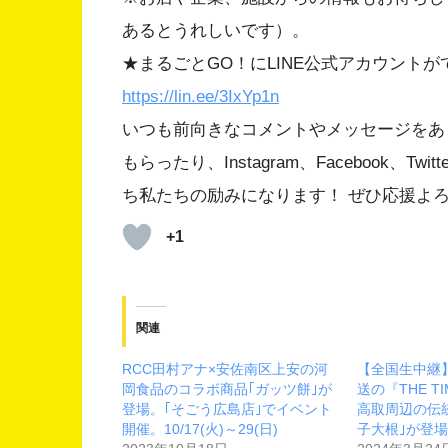
あるとうれしいです）。
★まるごとGO！にLINE公式アカウント
https://lin.ee/3IxYp1
n
いつも前向きなコメントやメッセージをあ
もらったり、Instagram、Facebook、
ち私たちの励みになります！ ぜひ応援よ
+1
関連
RCC田村アナ×安佐南区上安の河
【全国生中継】
岡食品のコラボ商品｢ガッツ餅｣が
送の『THE T
登場。｢そごう広島店｣でイベント
高取周辺の伝
開催。10/17(火)～29(日)
子大根｣が登