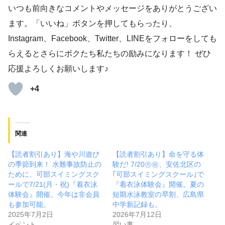
いつも前向きなコメントやメッセージをありがとうござい
ます。「いいね」ボタンを押してもらったり、
Instagram、Facebook、Twitter、LINEをフォローをしても
らえるとさらにボクたち私たちの励みになります！ ぜひ
応援よろしくお願いします♪
+4
関連
【読者割引あり】海や川遊び
【読者割引あり】命を守る体
の季節到来！ 水難事故防止の
験だ! 7/20㊊㊗、安佐北区の
ために、可部スイミングスク
｢可部スイミングスクール｣で
ールで7/21(月・祝)『着衣泳
『着衣泳体験会』開催。夏の
体験会』開催。今年は非会員
短期水泳教室の早割、広島県
も参加可能。
中学新記録も。
2025年7月2日
2026年7月12日
イベント
習い事