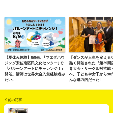
【夏休み体験】8/9㊐、｢マエダハウ
【ダンスが人生を変える
ジング安佐南区民文化センター｣で
熱く開催された『第29回
『バルーンアートにチャレンジ！』
育大会・サークル対抗戦
開催。講師は世界大会入賞経験者み
へ。子どもや女子から90
たい。
んな魅力的だった!
前の記事