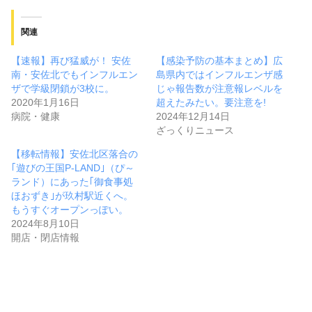
関連
【速報】再び猛威が！ 安佐
【感染予防の基本まとめ】広
南・安佐北でもインフルエン
島県内ではインフルエンザ感
ザで学級閉鎖が3校に。
じゃ報告数が注意報レベルを
2020年1月16日
超えたみたい。要注意を!
病院・健康
2024年12月14日
ざっくりニュース
【移転情報】安佐北区落合の
｢遊びの王国P-LAND｣（ぴ～
ランド）にあった｢御食事処
ほおずき｣が玖村駅近くへ。
もうすぐオープンっぽい。
2024年8月10日
開店・閉店情報