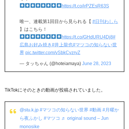
https://t.co/irPZEsR63S
唯一、連載第1回目から見られる【
#日刊わしら
】はこちら！
https://t.co/GHdURU4Dj8
#
広島お好み焼き
#井上龍也
#マツコの知らない世
界
pic.twitter.com/vSbkCvzrvZ
— タッちゃん (@hoteiamaya)
June 28, 2023
TikTokにそのときの動画が投稿されていました。
@stu.k.jp
#マツコの知らない世界
#動画
#月曜か
ら夜ふかし
#マツコ
♬ original sound – Jun
monosike