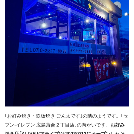
｢お好み焼き・鉄板焼き ごん太です｣の隣のようです。｢セ
ブン-イレブン 広島落合２丁目店｣の向かいです。
お好み
焼き店｢ALIVE｣(アライブ)は2023/7/12にオープン
したそ