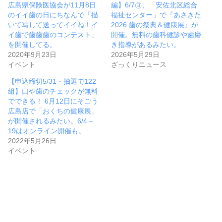
広島県保険医協会が11月8日
編】6/7㊐、「安佐北区総合
のイイ歯の日にちなんで「描
福祉センター」で『あさきた
いて写して送ってイイね！イ
2026 歯の祭典＆健康展』が
イ歯で歯歯歯のコンテスト」
開催。無料の歯科健診や歯磨
を開催してる。
き指導があるみたい。
2020年9月23日
2026年5月29日
イベント
ざっくりニュース
【申込締切5/31・抽選で122
組】口や歯のチェックが無料
でできる！ 6月12日にそごう
広島店で「おくちの健康展」
が開催されるみたい。6/4～
19はオンライン開催も。
2022年5月26日
イベント