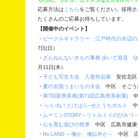
応募方法は
こちら
をご覧ください。採用さ
たくさんのご応募お待ちしています。
【開催中のイベント】
・
ビークルギャラリー 江戸時代の水辺の
7日(日）
・
ざんねんないきもの事典 歩いて発見 Q
月11日(木）
・
子ども写生大会 入賞作品展
安佐北区 
・
夏の全国うまいもの大会
中区 そごう広
・
第7回新県美展(第71回広島県美術展)
中
・
~いいね！たけはら~せとうちポルト
中区
・
ムーミンSTORY～リトルミイのひみつ
・
心を育む遊びの世界
中区 広島市健康づ
・
Ro LAND ～俺か、俺以外か～
中区 広島