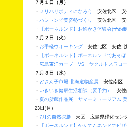
７月１日（月）
・
メリハリボディになろう
安佐北区 安
・
バレトンで美姿勢づくり
安佐北区 安
・
【ボーネルンド】お絵かき体験会(予約制
７月２日（火）
・
お手軽ウオーキング
安佐北区 安佐北
・
【ボーネルンド】ボーネルンドであそぼ
・
広島東洋カープ VS ヤクルトスワロ
７月３日（水）
・
どさん子市場 北海道物産展
安佐南区 イ
・
いきいき健康生活相談（要予約）
安佐
・
夏の所蔵作品展 サマーミュージアム 
23日(月）
・
7月の自然探勝
東区 広島県緑化セ
・
【ボーネルンド】かんてんネンドでピザ