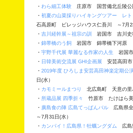
・
わら細工体験
庄原市 国営備北丘陵公園 
・
初夏の山菜採りハイキングツアー レト
石高原町 ビレッジハウス仁吾川 ～7月2
・
吉川経幹展～祖宗の訓
岩国市 吉川史料
・
錦帯橋のう飼
岩国市 錦帯橋下河原 ～
・
宇野千代展 華麗なる作家の人生
岩国市 
・
日韓美術交流展 GHI企画展
安芸高田市 
・
2019年度 ひろしま安芸高田神楽定期公
日(水）
・
カモミールまつり
北広島町 天意の里ハ
・
所蔵品展 四季折々
竹原市 たけはら美術
・
廣島食の陣 広島てっぱんバル
広島県全
～7月31日(水）
・
カンパイ！広島県！牡蠣ングダム
広島