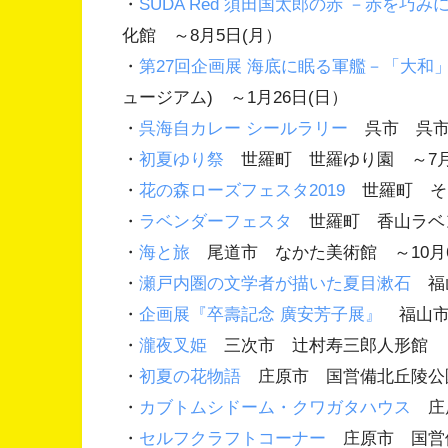
・
SUDA Red 須田国太郎の赤 －赤を巧
化館 ～8月5日(月）
・
第27回企画展 海底に眠る軍艦－「大和
ュージアム) ～1月26日(日）
・
呉海自カレー シールラリー
呉市 呉市全
・
初夏ゆり祭
世羅町 世羅ゆり園 ～7月
・
花の森ローズフェスタ2019
世羅町 そら
・
ラベンダーフェスタ
世羅町 香山ラベン
・
海と旅
尾道市 なかた美術館 ～10月6
・
瀬戸内圏の文学者が描いた夏目漱石
福山
・
企画展『卒壽記念 廣安芳子展』
福山市 
・
瀧夜叉姫
三次市 辻村寿三郎人形館 ～
・
初夏の花物語
庄原市 国営備北丘陵公園
・
カブトムシドーム・クワガタハウス
庄原
・
セルフクラフトコーナー
庄原市 国営備