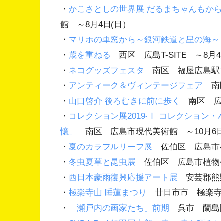
・
かこさとしの世界展 だるまちゃんもか
館 ～8月4日(日）
・
マリホの車窓から～銀河鉄道と星の海～
・
歳を重ねる
西区 広島T-SITE ～8月4
・
ネコグッズフェスタ
南区 福屋広島駅前
・
アンティーク＆ヴィンテージフェア
南区
・
山口啓介 後ろむきに前に歩く
南区 広島
・
コレクション展2019-Ⅰ コレクショ
憶」
南区 広島市現代美術館 ～10月6日
・
夏のカラフルリーフ展
佐伯区 広島市植
・
冬虫夏草と昆虫展
佐伯区 広島市植物公
・
西日本豪雨復興応援アート展
安芸郡熊野
・
極楽寺山 睡蓮まつり
廿日市市 極楽寺山
・
「瀬戸内の画家たち」前期
呉市 蘭島閣