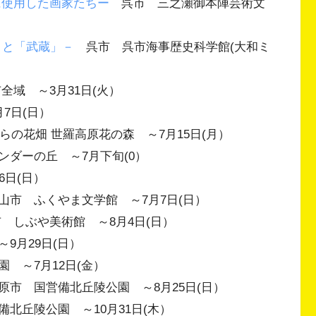
みに使用した画家たちー
呉市 三之瀬御本陣芸術文
」と「武蔵」－
呉市 呉市海事歴史科学館(大和ミ
域 ～3月31日(火）
7日(日）
の花畑 世羅高原花の森 ～7月15日(月）
ダーの丘 ～7月下旬(0）
日(日）
市 ふくやま文学館 ～7月7日(日）
しぶや美術館 ～8月4日(日）
9月29日(日）
 ～7月12日(金）
市 国営備北丘陵公園 ～8月25日(日）
北丘陵公園 ～10月31日(木）