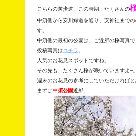
こちらの遊歩道、この時期、たくさんの
中須側から安川緑道を通り、安神社までの
す。
中須側の最初の公園は、ご近所の桜写真で
投稿写真は
コチラ
。
人気のお花見スポットですね。
その先も、たくさん桜が咲いていますよ~
週末のお花見の参考にしていただければと
まずは
中須公園
近郊。