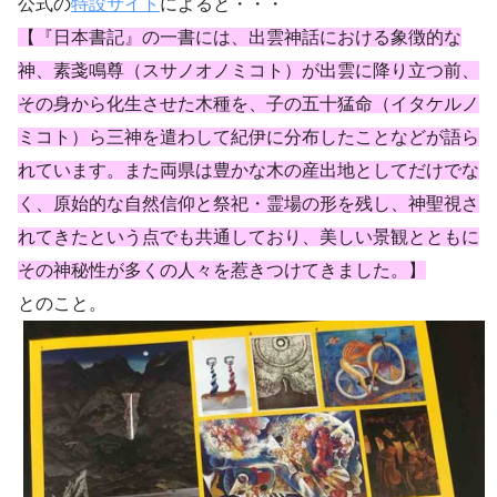
公式の
特設サイト
によると・・・
【『日本書記』の一書には、出雲神話における象徴的な
神、素戔鳴尊（スサノオノミコト）が出雲に降り立つ前、
その身から化生させた木種を、子の五十猛命（イタケルノ
ミコト）ら三神を遣わして紀伊に分布したことなどが語ら
れています。また両県は豊かな木の産出地としてだけでな
く、原始的な自然信仰と祭祀・霊場の形を残し、神聖視さ
れてきたという点でも共通しており、美しい景観とともに
その神秘性が多くの人々を惹きつけてきました。】
とのこと。