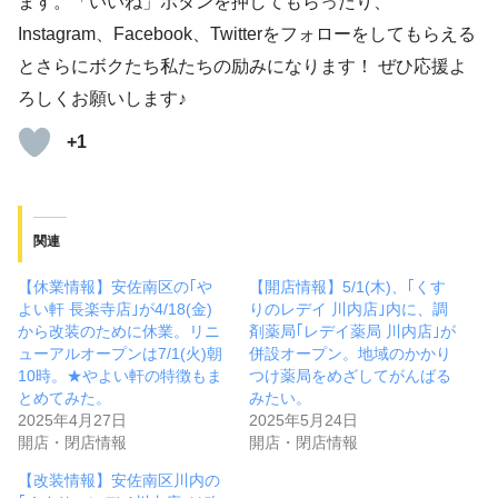
ます。「いいね」ボタンを押してもらったり、
Instagram、Facebook、Twitterをフォローをしてもらえる
とさらにボクたち私たちの励みになります！ ぜひ応援よ
ろしくお願いします♪
+1
関連
【休業情報】安佐南区の｢や
【開店情報】5/1(木)、｢くす
よい軒 長楽寺店｣が4/18(金)
りのレデイ 川内店｣内に、調
から改装のために休業。リニ
剤薬局｢レデイ薬局 川内店｣が
ューアルオープンは7/1(火)朝
併設オープン。地域のかかり
10時。★やよい軒の特徴もま
つけ薬局をめざしてがんばる
とめてみた。
みたい。
2025年4月27日
2025年5月24日
開店・閉店情報
開店・閉店情報
【改装情報】安佐南区川内の