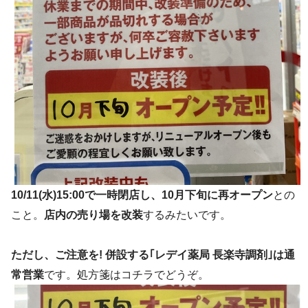
10/11(水)15:00で一時閉店し、10月下旬に再オープン
との
こと。
店内の売り場を改装
するみたいです。
ただし、ご注意を! 併設する｢レデイ薬局 長楽寺調剤｣は通
常営業
です。処方箋はコチラでどうぞ。