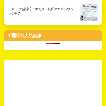
【9/30(土)必着】10/9(月・祝)｢マエダハウジ
ング安佐…
1週間の人気記事