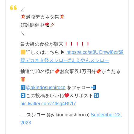
／
満腹デカネタ祭
好評開催中
＼
最大級の食欲が襲来
詳しくはこちら ▶
https://t.co/st8UOmwi8z
#満
腹デカネタ祭スシロー
#ええやんスシロー
抽選で10名様に
お食事券1万円分
が当たる
@akindosushiroco
をフォロー
この投稿をいいね
＆リポスト
pic.twitter.com/Z4sq4Bt7l7
— スシロー (@akindosushiroco)
September 22,
2023