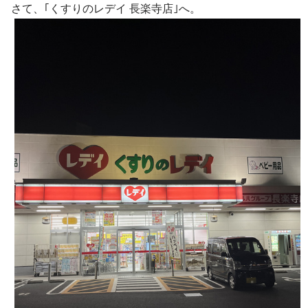
さて、｢くすりのレデイ 長楽寺店｣へ。