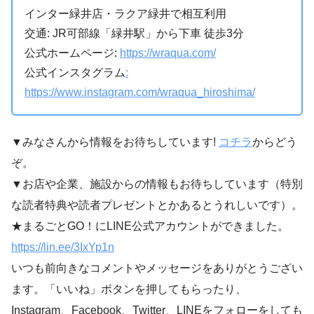
インター緑井店・ラクア緑井で相互利用
交通: JR可部線「緑井駅」から下車 徒歩3分
公式ホームページ:
https://wraqua.com/
公式インスタグラム
:
https://www.instagram.com/wraqua_hiroshima/
▼みなさんから情報をお待ちしています!
コチラ
からどう
ぞ。
▼お店や企業、施設からの情報もお待ちしています（特別
な読者特典や読者プレゼントとかあるとうれしいです）。
★まるごとGO！にLINE公式アカウントができました。
https://lin.ee/3IxYp1n
いつも前向きなコメントやメッセージをありがとうござい
ます。「いいね」ボタンを押してもらったり、
Instagram、Facebook、Twitter、LINEをフォローをしても