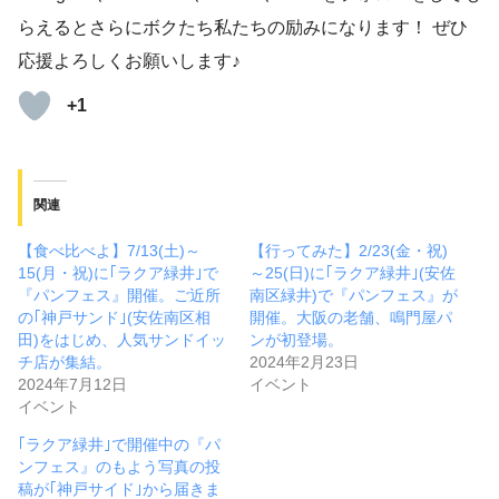
らえるとさらにボクたち私たちの励みになります！ ぜひ
応援よろしくお願いします♪
+1
関連
【食べ比べよ】7/13(土)～
【行ってみた】2/23(金・祝)
15(月・祝)に｢ラクア緑井｣で
～25(日)に｢ラクア緑井｣(安佐
『パンフェス』開催。ご近所
南区緑井)で『パンフェス』が
の｢神戸サンド｣(安佐南区相
開催。大阪の老舗、鳴門屋パ
田)をはじめ、人気サンドイッ
ンが初登場。
チ店が集結。
2024年2月23日
2024年7月12日
イベント
イベント
｢ラクア緑井｣で開催中の『パ
ンフェス』のもよう写真の投
稿が｢神戸サイド｣から届きま