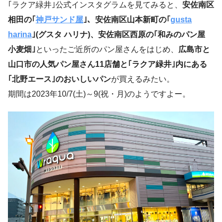
｢ラクア緑井｣公式インスタグラムを見てみると、
安佐南区
相田の｢
神戸サンド屋
｣、安佐南区山本新町の｢
gusta
harina
｣(グスタ ハリナ)、安佐南区西原の｢和みのパン屋
小麦畑｣
といったご近所のパン屋さんをはじめ、
広島市と
山口市の人気パン屋さん11店舗と｢ラクア緑井｣内にある
｢北野エース｣のおいしいパン
が買えるみたい。
期間は2023年10/7(土)～9(祝・月)のようですよー。