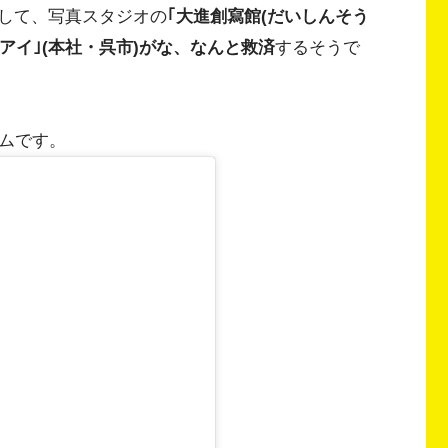
して、写真スタジオの
｢大進創寫館(だいしんそう
オアイ｣(本社・呉市)がな、なんと救済
するそうで
ラムです。