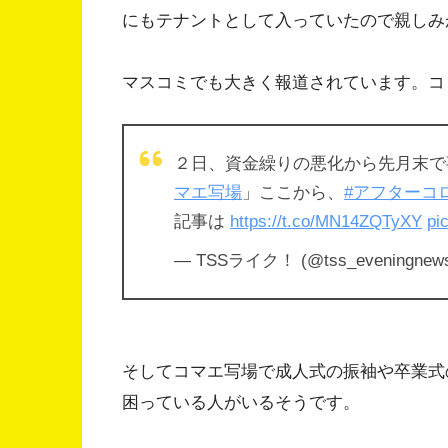
にもテナントとして入っていたので親しみ
マスコミでも大きく報道されています。コ
２日、資金繰りの悪化から先月末で
マエ写場
」ここから、
#アフターコ
記事は
https://t.co/MN14ZQTyXY
pi
— TSSライク！ (@tss_eveningnew
そしてコマエ写場で成人式の振袖や卒業式
困っている人がいるそうです。