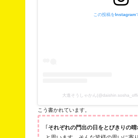
この投稿をInstagra
大進そうしゃかん(@daishin.sosha_of
こう書かれています。
｢
それぞれの門出の日をとびきりの晴
と思います。そんな皆様の思いに寄