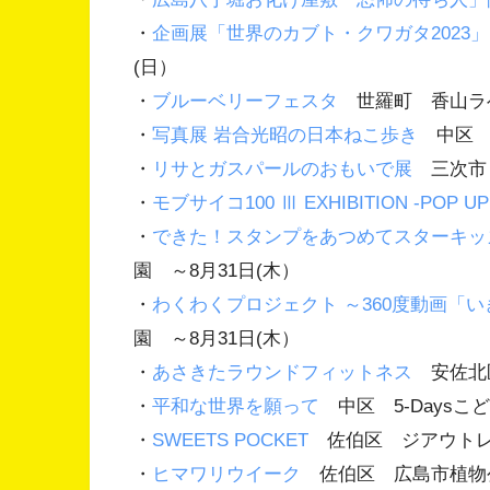
・
企画展「世界のカブト・クワガタ2023」
(日）
・
ブルーベリーフェスタ
世羅町 香山ラベ
・
写真展 岩合光昭の日本ねこ歩き
中区 福
・
リサとガスパールのおもいで展
三次市 
・
モブサイコ100 Ⅲ EXHIBITION -POP UP
・
できた！スタンプをあつめてスターキッ
園 ～8月31日(木）
・
わくわくプロジェクト ～360度動画「
園 ～8月31日(木）
・
あさきたラウンドフィットネス
安佐北区
・
平和な世界を願って
中区 5-Daysこ
・
SWEETS POCKET
佐伯区 ジアウトレッ
・
ヒマワリウイーク
佐伯区 広島市植物公