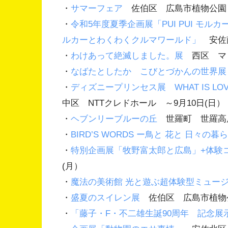
・
サマーフェア
佐伯区 広島市植物公園 
・
令和5年度夏季企画展「PUI PUI モルカー 
ルカーとわくわくクルマワールド」
安佐南
・
わけあって絶滅しました。展
西区 マリ
・
なばたとしたか こびとづかんの世界展
・
ディズニープリンセス展 WHAT IS 
中区 NTTクレドホール ～9月10日(日）
・
ヘブンリーブルーの丘
世羅町 世羅高原
・
BIRD’S WORDS ー鳥と 花と 日々の暮
・
特別企画展「牧野富太郎と広島」+体験
(月）
・
魔法の美術館 光と遊ぶ超体験型ミュー
・
盛夏のスイレン展
佐伯区 広島市植物公
・
「藤子・F・不二雄生誕90周年 記念展