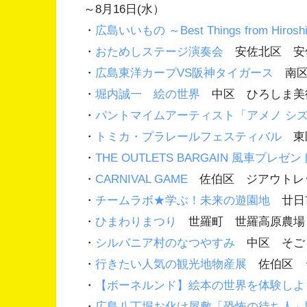
～8月16日(水）
・
広島いいもの ～Best Things from Hiros
・
おためしステージ演奏会
安佐北区 安佐
・
広島東洋カープVS阪神タイガース
南区 
・
堀内誠一 絵の世界
中区 ひろしま美術
・
パントマイムアーティスト「アメノ シ
・
トミカ・プラレールフェスティバル
東区
・
THE OUTLETS BARGAIN 風車プレゼン
・
CARNIVAL GAME
佐伯区 ジアウトレッ
・
チームラボ★学ぶ！未来の遊園地
廿日市
・
ひまわりまつり
世羅町 世羅高原農場 
・
シルバニア村のなつやすみ
中区 そごう
・
行きたい人気の観光地物産展
佐伯区 ジ
・
【ボーネルンド】絵本の世界を体験しよ
・
広島八丁堀お化け屋敷「恐怖の待ち人」