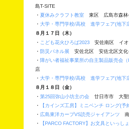
島T-SITE
・
夏休みクラフト教室
東区 広島市森
・
大学・専門学校/高校 進学フェア(地下
８月１７日（木）
・
こども花火ひろば2023
安佐南区 イオン
・
防災パネル展
安佐北区 安佐北区文化セ
・
障がい者福祉事業所の自主製品販売会（
店
・
大学・専門学校/高校 進学フェア(地下
８月１８日（金）
・
第25回弥山小坊主の会
廿日市市 大聖院
・
【カインズ工房】ミニベンチ ロング(予
・
広島東洋カープVS読売ジャイアンツ
南
・
【PARCO FACTORY】お文具といっ