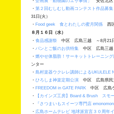
・
企画展「動物園のエサ事情」
安佐北区 
・
第２回むしむし動画コンテスト作品募
31日(火）
・
Food geek 食とわたしの蜜月関係
西区 
８月１６日（水）
・
食品感謝祭
中区 広島三越 ～8月21日
・
パンとご飯のお供特集
中区 広島三越 
・
燃やせ体脂肪！サーキットトレーニング編
ンター
・
島村楽器ウクレレ講師によるUKULELE N
・
ひろしま神楽定期公演
中区 広島県民
・
FREEDOM in GATE PARK
中区 広島
・
【カインズ工房】Board & Brush ス
・
『さつまいもスイーツ専門店 emonomono
・
広島ホームテレビ 地球派宣言３０周年