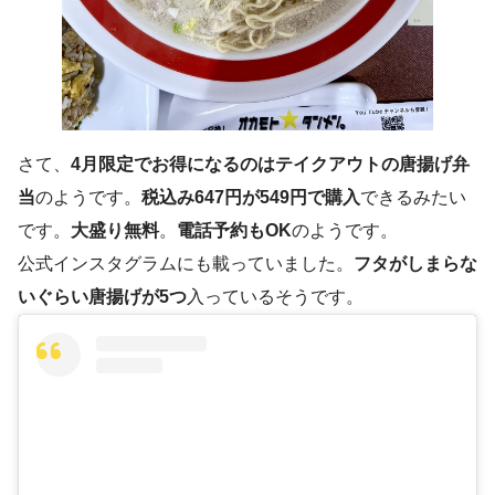
さて、
4月限定でお得になるのはテイクアウトの唐揚げ弁
当
のようです。
税込み647円が549円で購入
できるみたい
です。
大盛り無料
。
電話予約もOK
のようです。
公式インスタグラムにも載っていました。
フタがしまらな
いぐらい唐揚げが5つ
入っているそうです。