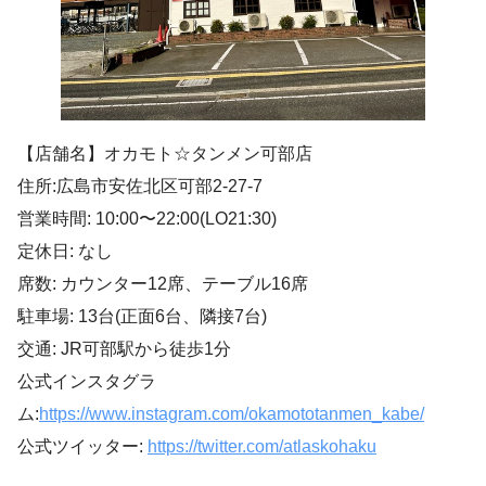
【店舗名】オカモト☆タンメン可部店
住所:広島市安佐北区可部2-27-7
営業時間: 10:00〜22:00(LO21:30)
定休日: なし
席数: カウンター12席、テーブル16席
駐車場: 13台(正面6台、隣接7台)
交通: JR可部駅から徒歩1分
公式インスタグラ
ム:
https://www.instagram.com/okamototanmen_kabe/
公式ツイッター:
https://twitter.com/atlaskohaku