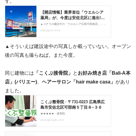
す。
▲そういえば建設途中の写真しか載っていない。オープン
後の写真も撮らねば。また今度。
同じ建物には
「こくぶ接骨院」
と
お好み焼き店「Bali-A本
店」(バリエー)
、
ヘアーサロン「hair make casa」
があり
ました。