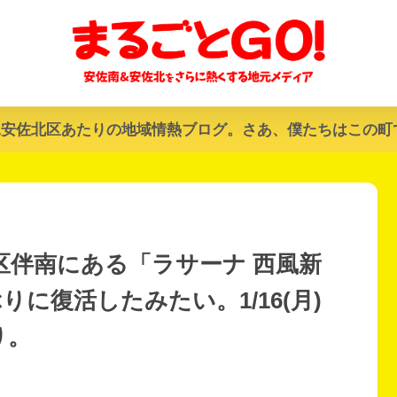
&安佐北区あたりの地域情熱ブログ。さあ、僕たちはこの町
区伴南にある「ラサーナ 西風新
に復活したみたい。1/16(月)
り。