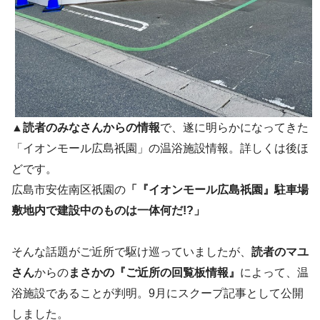
▲
読者のみなさんからの情報
で、遂に明らかになってきた
「イオンモール広島祇園」の温浴施設情報。詳しくは後ほ
どです。
広島市安佐南区祇園の
「『イオンモール広島祇園』駐車場
敷地内で建設中のものは一体何だ!?」
そんな話題がご近所で駆け巡っていましたが、
読者のマユ
さん
からの
まさかの『ご近所の回覧板情報』
によって、温
浴施設であることが判明。9月にスクープ記事として公開
しました。