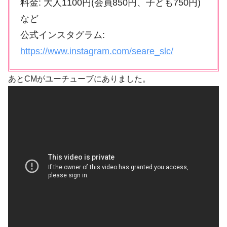
料金: 大人1100円(会員850円、子ども750円)
など
公式インスタグラム:
https://www.instagram.com/seare_slc/
あとCMがユーチューブにありました。