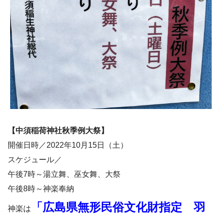
【中須稲荷神社秋季例大祭】
開催日時／2022年10月15日（土）
スケジュール／
午後7時～湯立舞、巫女舞、大祭
午後8時～神楽奉納
「広島県無形民俗文化財指定 羽
神楽は