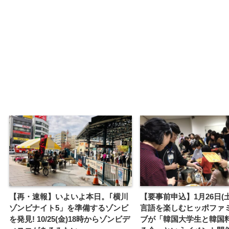
【再・速報】いよいよ本日。｢横川
【要事前申込】1月26日(
ゾンビナイト5」を準備するゾンビ
言語を楽しむヒッポファ
を発見! 10/25(金)18時からゾンビデ
ブが「韓国大学生と韓国