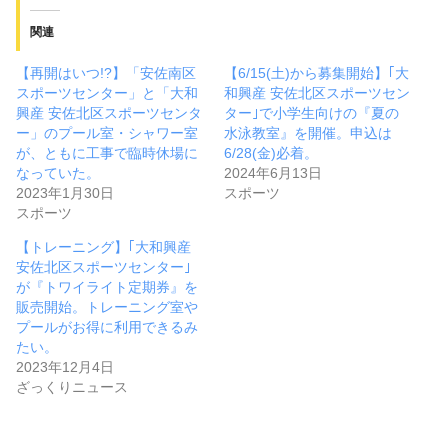
関連
【再開はいつ!?】「安佐南区
【6/15(土)から募集開始】｢大
スポーツセンター」と「大和
和興産 安佐北区スポーツセン
興産 安佐北区スポーツセンタ
ター｣で小学生向けの『夏の
ー」のプール室・シャワー室
水泳教室』を開催。申込は
が、ともに工事で臨時休場に
6/28(金)必着。
なっていた。
2024年6月13日
2023年1月30日
スポーツ
スポーツ
【トレーニング】｢大和興産
安佐北区スポーツセンター｣
が『トワイライト定期券』を
販売開始。トレーニング室や
プールがお得に利用できるみ
たい。
2023年12月4日
ざっくりニュース