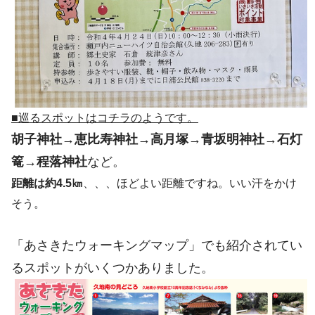
■巡るスポットはコチラのようです。
胡子神社→恵比寿神社→高月塚→青坂明神社→石灯
篭→程落神社
など。
距離は約4.5㎞
、、、ほどよい距離ですね。いい汗をかけ
そう。
「あさきたウォーキングマップ」でも紹介されてい
るスポットがいくつかありました。