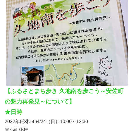
【ふるさとまち歩き 久地南を歩こう～安佐町
の魅力再発見～について】
★日時
2022年(令和４)4/24（日）10:00～12:30
※小雨決行