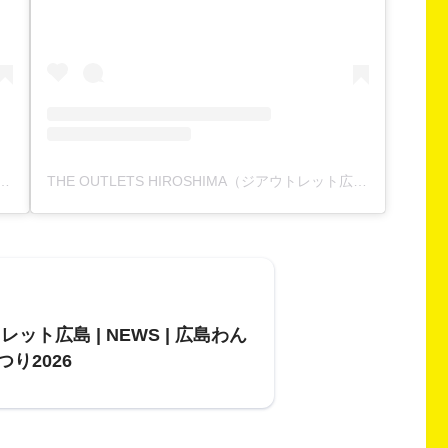
6(@hiroshima_wanwan_event)がシェアした投稿
THE OUTLETS HIROSHIMA（ジアウトレット広島）(@the_outlets_h)がシェアした投稿
レット広島 | NEWS | 広島わん
り2026