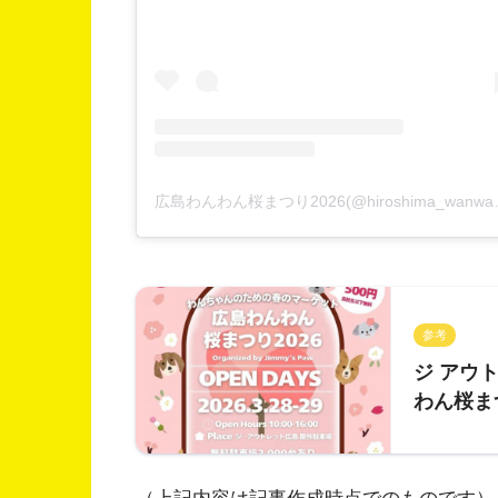
広島わんわん桜まつり202
参考
ジ アウト
わん桜まつ