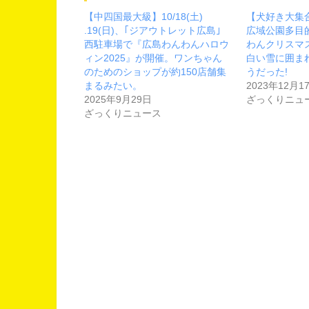
【中四国最大級】10/18(土)
【犬好き大集合】
.19(日)、｢ジアウトレット広島｣
広域公園多目
西駐車場で『広島わんわんハロウ
わんクリスマス
ィン2025』が開催。ワンちゃん
白い雪に囲ま
のためのショップが約150店舗集
うだった!
まるみたい。
2023年12月1
2025年9月29日
ざっくりニュ
ざっくりニュース